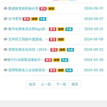
数据恢复的经验分享
2024-08-31
置顶
推荐
证书查询
2024-08-27
置顶
推荐
头条
数字化商务俱乐部logo发···
2024-06-21
置顶
推荐
头条
五华区王筇路中晟溪城、···
2024-06-06
置顶
推荐
昆明近期文化活动（2024···
2024-06-02
置顶
推荐
头条
​医疗行业获取流量的方···
2024-05-28
置顶
推荐
头条
昆明明星名人企业家俱乐···
2024-05-28
置顶
推荐
头条
首页
上一页
下一页
尾页