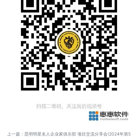
上一篇：
昆明明星名人企业家俱乐部 项目交流分享会(2024年第5