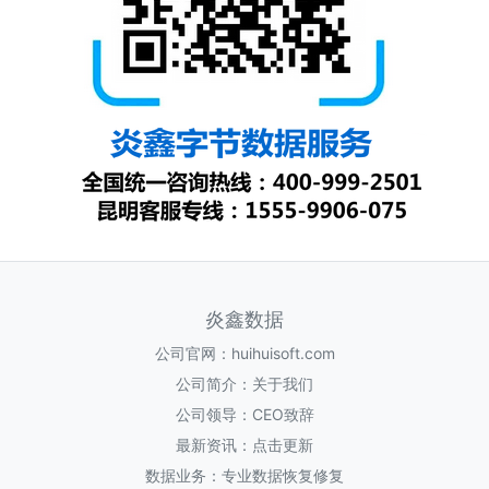
炎鑫数据
公司官网：
huihuisoft.com
公司简介：
关于我们
公司领导：
CEO致辞
最新资讯：
点击更新
数据业务：
专业数据恢复修复