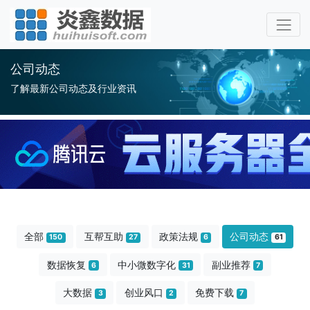
公司动态
了解最新公司动态及行业资讯
全部
互帮互助
政策法规
公司动态
150
27
6
61
数据恢复
中小微数字化
副业推荐
6
31
7
大数据
创业风口
免费下载
3
2
7