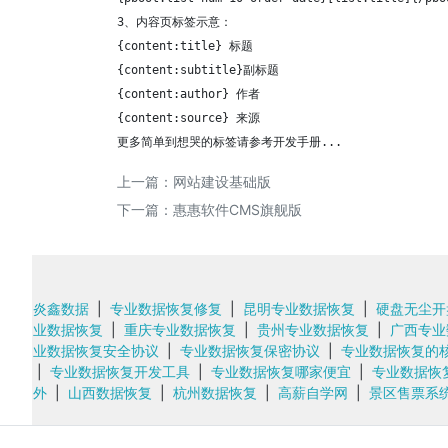
3、内容页标签示意：

{content:title} 标题

{content:subtitle}副标题

{content:author} 作者

{content:source} 来源

更多简单到想哭的标签请参考开发手册...
上一篇：
网站建设基础版
下一篇：
惠惠软件CMS旗舰版
炎鑫数据
|
专业数据恢复修复
|
昆明专业数据恢复
|
硬盘无尘开
业数据恢复
|
重庆专业数据恢复
|
贵州专业数据恢复
|
广西专业
业数据恢复安全协议
|
专业数据恢复保密协议
|
专业数据恢复的
|
专业数据恢复开发工具
|
专业数据恢复哪家便宜
|
专业数据恢
外
|
山西数据恢复
|
杭州数据恢复
|
高薪自学网
|
景区售票系